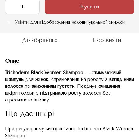
Купити
Увійти
для відображення накопичувальної знижки
%
До обраного
Порівняти
Опис
Trichoderm Black Women Shampoo
—
стимулюючий
шампунь
для
жінок
, спрямований на роботу з
випадінням
волосся
та
зниженням густоти
. Поєднує
очищення
шкіри голови з
підтримкою росту
волосся без
агресивного впливу.
Що дає шкірі
При регулярному використанні Trichoderm Black Women
Shampoo: