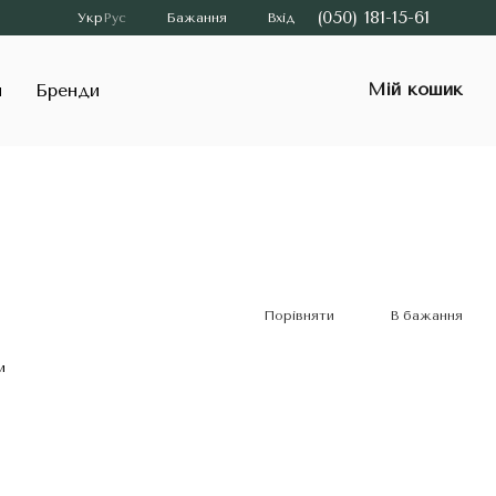
(050) 181-15-61
Укр
Рус
Бажання
Вхід
Мій кошик
и
Бренди
Порівняти
В бажання
и