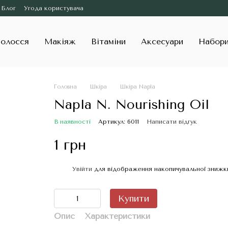
Блог
Угода користувача
олосся
Макіяж
Вітаміни
Аксесуари
Набор
Головна
Шкіра
Шкіра Napla
Napla N. Nourishing Oil
В наявності
Артикул: 6011
Написати відгук
1 грн
Увійти
для відображення накопичувальної знижк
%
Купити
Опис
Характеристики