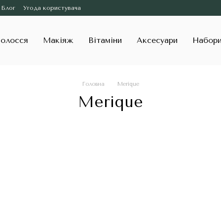
Блог
Угода користувача
олосся
Макіяж
Вітаміни
Аксесуари
Набор
Головна
Merique
Merique