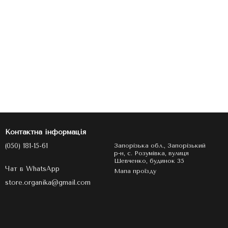
Контактна інформація
(050) 181-15-61
Запорізька обл., Запорізький
р-н, с. Розумівка, вулиця
Шевченко, будинок 35
Чат в WhatsApp
Мапа проїзду
store.organika@gmail.com