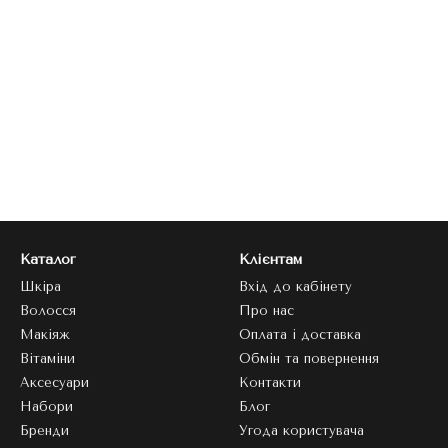
Каталог
Клієнтам
Шкіра
Вхід до кабінету
Волосся
Про нас
Макіяж
Оплата і доставка
Вітаміни
Обмін та повернення
Аксесуари
Контакти
Набори
Блог
Бренди
Угода користувача