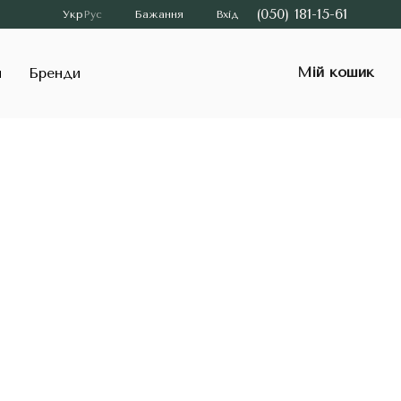
(050) 181-15-61
Укр
Рус
Бажання
Вхід
Мій кошик
и
Бренди