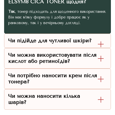
ELSYM8 CICA TONER щодня?
Так
, тонер підходить для щоденного використання.
Він має м’яку формулу і добре працює як у
ранковому, так і у вечірньому догляді.
Чи підійде для чутливої шкіри?
Чи можна використовувати після
кислот або ретиноїдів?
Чи потрібно наносити крем після
тонера?
Чи можна наносити кілька
шарів?