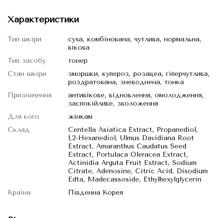
Характеристики
Тип шкіри
суха, комбінована, чутлива, нормальна,
вікова
Тип засобу
тонер
Стан шкіри
зморшки, купероз, розацеа, гіперчутлива,
роздратована, зневоднена, тонка
Призначення
антивікове, відновлення, омолодження,
заспокійливе, зволоження
Для кого
жінкам
Склад
Centella Asiatica Extract, Propanediol,
1,2-Hexanediol, Ulmus Davidiana Root
Extract, Amaranthus Caudatus Seed
Extract, Portulaca Oleracea Extract,
Actinidia Arguta Fruit Extract, Sodium
Citrate, Adenosine, Citric Acid, Disodium
Edta, Madecassoside, Ethylhexylglycerin
Країна
Південна Корея