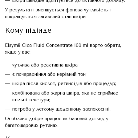
шкіра швидше адаптується до активного догляду.
У результаті зменшується фонова чутливість і
покращується загальний стан шкіри.
Кому підійде
Elsym8 Cica Fluid Concentrate 100 ml варто обрати,
якщо у вас:
чутлива або реактивна шкіра;
є почервоніння або нерівний тон;
шкіра після кислот, ретиноїдів або процедур;
комбінована або жирна шкіра, яка не сприймає
щільні текстури;
потреба у легкому щоденному заспокоєнні.
Особливо добре працює як базовий догляд у
багатошарових рутинах.