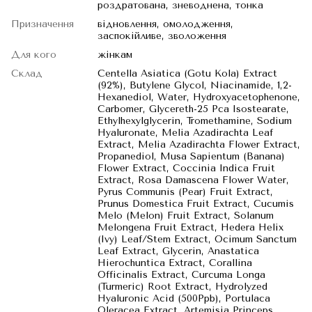
роздратована, зневоднена, тонка
Призначення
відновлення, омолодження,
заспокійливе, зволоження
Для кого
жінкам
Склад
Centella Asiatica (Gotu Kola) Extract
(92%), Butylene Glycol, Niacinamide, 1,2-
Hexanediol, Water, Hydroxyacetophenone,
Carbomer, Glycereth-25 Pca Isostearate,
Ethylhexylglycerin, Tromethamine, Sodium
Hyaluronate, Melia Azadirachta Leaf
Extract, Melia Azadirachta Flower Extract,
Propanediol, Musa Sapientum (Banana)
Flower Extract, Coccinia Indica Fruit
Extract, Rosa Damascena Flower Water,
Pyrus Communis (Pear) Fruit Extract,
Prunus Domestica Fruit Extract, Cucumis
Melo (Melon) Fruit Extract, Solanum
Melongena Fruit Extract, Hedera Helix
(Ivy) Leaf/Stem Extract, Ocimum Sanctum
Leaf Extract, Glycerin, Anastatica
Hierochuntica Extract, Corallina
Officinalis Extract, Curcuma Longa
(Turmeric) Root Extract, Hydrolyzed
Hyaluronic Acid (500Ppb), Portulaca
Oleracea Extract, Artemisia Princeps