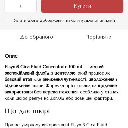
Купити
Увійти
для відображення накопичувальної знижки
%
До обраного
Порівняти
Опис
Elsym8 Cica Fluid Concentrate 100 ml
—
легкий
заспокійливий
флюїд
з
центелою
, який працює як
базовий
етап
для
зниження
чутливості
,
зволоження
і
відновлення
шкіри. Формула орієнтована на
щоденне
використання без перевантаження
, особливо у станах,
коли шкіра реагує на догляд або зовнішні фактори.
Що дає шкірі
При регулярному використанні Elsym8 Cica Fluid