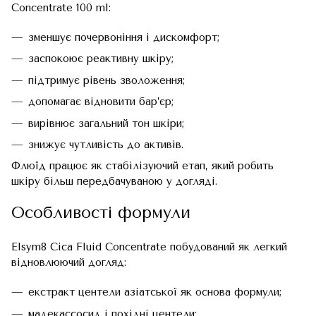
Concentrate 100 ml:
зменшує почервоніння і дискомфорт;
заспокоює реактивну шкіру;
підтримує рівень зволоження;
допомагає відновити бар’єр;
вирівнює загальний тон шкіри;
знижує чутливість до активів.
Флюїд працює як стабілізуючий етап, який робить
шкіру більш передбачуваною у догляді.
Особливості формули
Elsym8 Cica Fluid Concentrate побудований як легкий
відновлюючий догляд:
екстракт центели азіатської як основа формули;
мадекассосид і похідні центели;