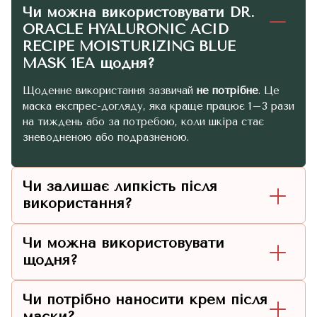
Чи можна використовувати DR.
ORACLE HYALURONIC ACID
RECIPE MOISTURIZING BLUE
MASK 1EA щодня?
Щоденне використання зазвичай
не потрібне
. Це
маска експрес-догляду, яка краще працює 1–3 рази
на тиждень або за потребою, коли шкіра стає
зневодненою або подразненою.
Чи залишає липкість після
використання?
Чи можна використовувати
щодня?
Чи потрібно наносити крем після
маски?