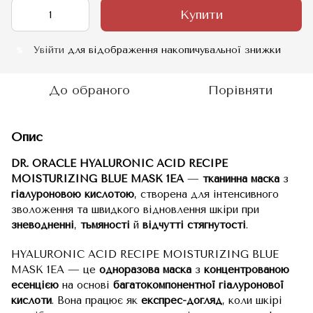
Купити
Увійти
для відображення накопичувальної знижки
%
До обраного
Порівняти
Опис
DR. ORACLE HYALURONIC ACID RECIPE
MOISTURIZING BLUE MASK 1EA
—
тканинна маска
з
гіалуроновою кислотою
, створена для інтенсивного
зволоження та швидкого відновлення шкіри при
зневодненні
,
тьмяності
й
відчутті стягнутості
.
HYALURONIC ACID RECIPE MOISTURIZING BLUE
MASK 1EA — це
одноразова маска
з
концентрованою
есенцією
на основі
багатокомпонентної гіалуронової
кислоти
. Вона працює як
експрес-догляд
, коли шкірі