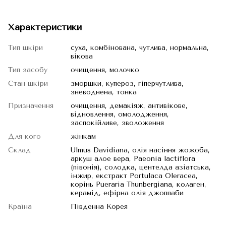
Характеристики
Тип шкіри
суха, комбінована, чутлива, нормальна,
вікова
Тип засобу
очищення, молочко
Стан шкіри
зморшки, купероз, гіперчутлива,
зневоднена, тонка
Призначення
очищення, демакіяж, антивікове,
відновлення, омолодження,
заспокійливе, зволоження
Для кого
жінкам
Склад
Ulmus Davidiana, олія насіння жожоба,
аркуш алое вера, Paeonia lactiflora
(півонія), солодка, центелда азіатська,
інжир, екстракт Portulaca Oleracea,
корінь Pueraria Thunbergiana, колаген,
керамід, ефірна олія джоппаби
Країна
Південна Корея