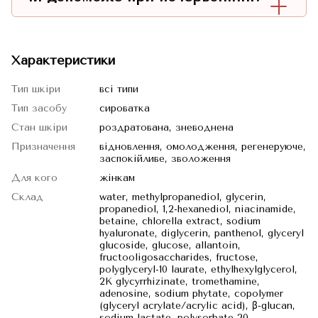
Характеристики
Тип шкіри
всі типи
Тип засобу
сироватка
Стан шкіри
роздратована, зневоднена
Призначення
відновлення, омолодження, регенеруюче,
заспокійливе, зволоження
Для кого
жінкам
Склад
water, methylpropanediol, glycerin,
propanediol, 1,2-hexanediol, niacinamide,
betaine, chlorella extract, sodium
hyaluronate, diglycerin, panthenol, glyceryl
glucoside, glucose, allantoin,
fructooligosaccharides, fructose,
polyglyceryl-10 laurate, ethylhexylglycerol,
2K glycyrrhizinate, tromethamine,
adenosine, sodium phytate, copolymer
(glyceryl acrylate/acrylic acid), β-glucan,
sodium lactate, polysorbate 20,