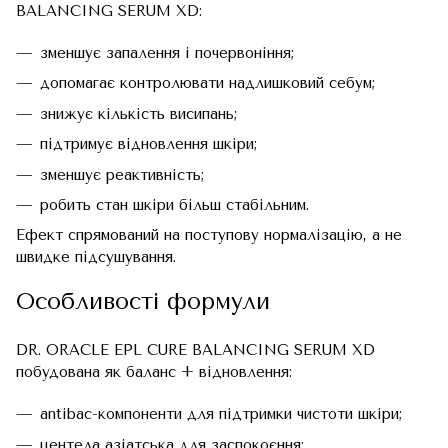
BALANCING SERUM XD:
зменшує запалення і почервоніння;
допомагає контролювати надлишковий себум;
знижує кількість висипань;
підтримує відновлення шкіри;
зменшує реактивність;
робить стан шкіри більш стабільним.
Ефект спрямований на поступову нормалізацію, а не
швидке підсушування.
Особливості формули
DR. ORACLE EPL CURE BALANCING SERUM XD
побудована як баланс + відновлення:
antibac-компоненти для підтримки чистоти шкіри;
центела азіатська для заспокоєння;