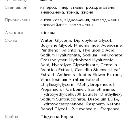
Стан шкіри
купероз, гіперчутлива, роздратована,
зневоднена, тонка, жирна
Призначення
антивікове, відновлення, омолодження,
заспокійливе, зволоження
Для кого
жінкам
Склад
Water, Glycerin, Dipropylene Glycol,
Butylene Glycol, Niacinamide, Adenosine,
Panthenol, Allantoin, Hyaluronic Acid,
Sodium Hyaluronate, Sodium Hyaluronate
Crosspolymer, Hydrolyzed Hyaluronic
Acid, Hydrolyze Glycyrrhizate, Centella
Asiatica Extract, Camellia Sinensis Leaf
Extract, Anthemis Nobilis Flower Extract,
Vincetoxicum Atratum Extract,
Ethylhexylglycerin, Methylpropanediol,
Propanediol, Carbomer, Tromethamine,
Hydroxyethylcelluy00 Laurate, Diethylhexyl
Sodium Sulfosuccinate, Disodium EDTA,
Hydroxyacetophenone, Raspberry Ketone,
Benzyl Glycol, 1,2-Hexanediol, Fragrance
Країна
Південна Корея