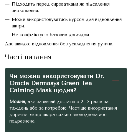
Підходить перед сироватками як підсилення
зволоження.
Може використовуватись курсом для відновлення
шкіри.
Не конфліктує з базовим доглядом.
Дає швидке відновлення без ускладнення рутини.
Часті питання
Чи можна використовувати Dr.
Oracle Dermasys Green Tea
Calming Mask щодня?
Можна
, але зазвичай достатньо 2–3 разів на
тиждень або за потребою. Частіше використання
доречне, якщо шкіра сильно зневоднена або
подразнена.