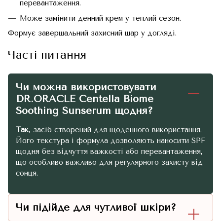
перевантаження.
Може замінити денний крем у теплий сезон.
Формує завершальний захисний шар у догляді.
Часті питання
Чи можна використовувати
DR.ORACLE Centella Biome
Soothing Sunserum щодня?
Так
, засіб створений для щоденного використання.
Його текстура і формула дозволяють наносити SPF
щодня без відчуття важкості або перевантаження,
що особливо важливо для регулярного захисту від
сонця.
Чи підійде для чутливої шкіри?