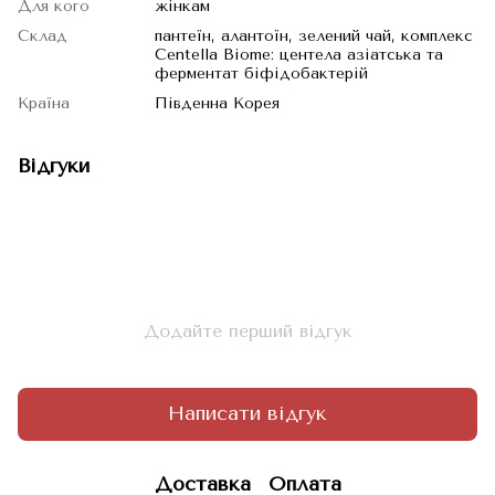
Для кого
жінкам
Склад
пантеїн, алантоїн, зелений чай, комплекс
Centella Biome: центела азіатська та
ферментат біфідобактерій
Країна
Південна Корея
Відгуки
Додайте перший відгук
Написати відгук
Доставка
Оплата