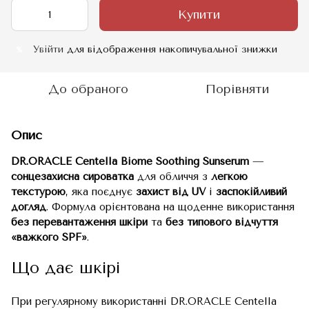
Купити
Увійти
для відображення накопичувальної знижки
%
До обраного
Порівняти
Опис
DR.ORACLE Centella Biome Soothing Sunserum
—
сонцезахисна сироватка
для обличчя з
легкою
текстурою
, яка поєднує
захист від UV
і
заспокійливий
догляд
. Формула орієнтована на щоденне використання
без перевантаження шкіри
та
без типового відчуття
«важкого SPF»
.
Що дає шкірі
При регулярному використанні DR.ORACLE Centella