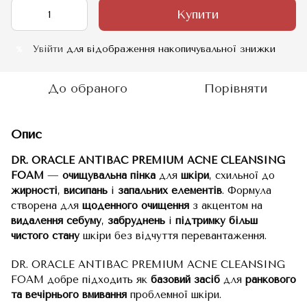
Купити
Увійти
для відображення накопичувальної знижки
%
До обраного
Порівняти
Опис
DR. ORACLE ANTIBAC PREMIUM ACNE CLEANSING
FOAM
—
очищувальна пінка
для
шкіри
, схильної до
жирності
,
висипань
і
запальних елементів
. Формула
створена для
щоденного очищення
з акцентом на
видалення себуму
,
забруднень
і
підтримку більш
чистого стану
шкіри без відчуття перевантаження.
DR. ORACLE ANTIBAC PREMIUM ACNE CLEANSING
FOAM добре підходить як
базовий засіб
для
ранкового
та вечірнього вмивання
проблемної шкіри.