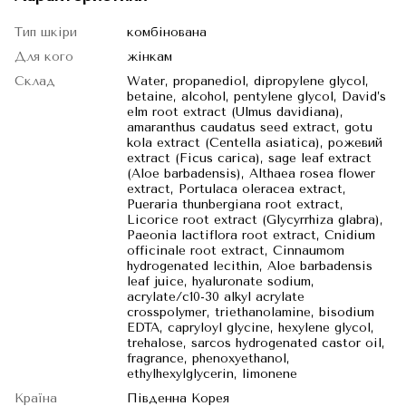
Тип шкіри
комбінована
Для кого
жінкам
Склад
Water, propanediol, dipropylene glycol,
betaine, alcohol, pentylene glycol, David’s
elm root extract (Ulmus davidiana),
amaranthus caudatus seed extract, gotu
kola extract (Centella asiatica), рожевий
extract (Ficus carica), sage leaf extract
(Aloe barbadensis), Althaea rosea flower
extract, Portulaca oleracea extract,
Pueraria thunbergiana root extract,
Licorice root extract (Glycyrrhiza glabra),
Paeonia lactiflora root extract, Cnidium
officinale root extract, Cinnaumom
hydrogenated lecithin, Aloe barbadensis
leaf juice, hyaluronate sodium,
acrylate/c10-30 alkyl acrylate
crosspolymer, triethanolamine, bisodium
EDTA, capryloyl glycine, hexylene glycol,
trehalose, sarcos hydrogenated castor oil,
fragrance, phenoxyethanol,
ethylhexylglycerin, limonene
Країна
Південна Корея