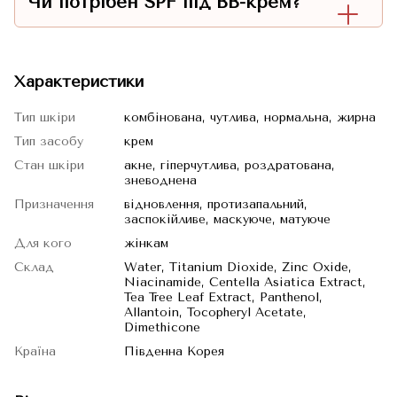
Чи потрібен SPF під BB-крем?
Характеристики
Тип шкіри
комбінована, чутлива, нормальна, жирна
Тип засобу
крем
Стан шкіри
акне, гіперчутлива, роздратована,
зневоднена
Призначення
відновлення, протизапальний,
заспокійливе, маскуюче, матуюче
Для кого
жінкам
Склад
Water, Titanium Dioxide, Zinc Oxide,
Niacinamide, Centella Asiatica Extract,
Tea Tree Leaf Extract, Panthenol,
Allantoin, Tocopheryl Acetate,
Dimethicone
Країна
Південна Корея