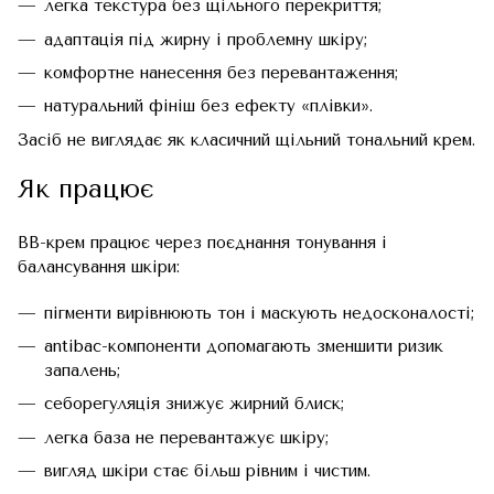
легка текстура без щільного перекриття;
адаптація під жирну і проблемну шкіру;
комфортне нанесення без перевантаження;
натуральний фініш без ефекту «плівки».
Засіб не виглядає як класичний щільний тональний крем.
Як працює
BB-крем працює через поєднання тонування і
балансування шкіри:
пігменти вирівнюють тон і маскують недосконалості;
antibac-компоненти допомагають зменшити ризик
запалень;
себорегуляція знижує жирний блиск;
легка база не перевантажує шкіру;
вигляд шкіри стає більш рівним і чистим.