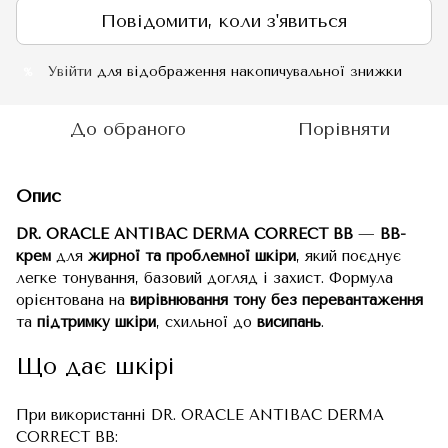
Повідомити, коли з'явиться
Увійти
для відображення накопичувальної знижки
%
До обраного
Порівняти
Опис
DR. ORACLE ANTIBAC DERMA CORRECT BB
—
BB-
крем
для
жирної та проблемної шкіри
, який поєднує
легке тонування, базовий догляд і захист. Формула
орієнтована на
вирівнювання тону без перевантаження
та
підтримку шкіри
, схильної до
висипань
.
Що дає шкірі
При використанні DR. ORACLE ANTIBAC DERMA
CORRECT BB: