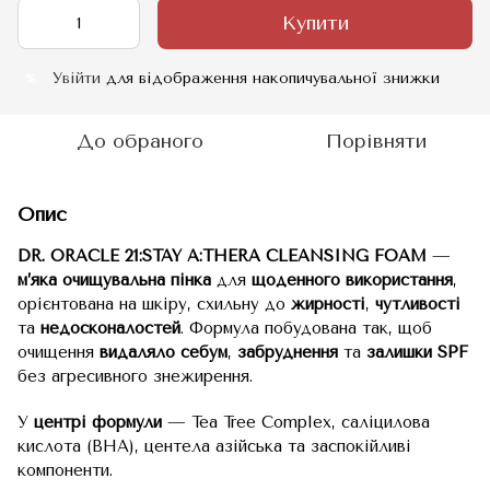
Купити
Увійти
для відображення накопичувальної знижки
%
До обраного
Порівняти
Опис
DR. ORACLE 21:STAY A:THERA CLEANSING FOAM
—
м
’
яка
очищувальна
пінка
для
щоденного
використання
,
орієнтована на шкіру, схильну до
жирності
,
чутливості
та
недосконалостей
. Формула побудована так, щоб
очищення
видаляло себум
,
забруднення
та
залишки SPF
без агресивного знежирення.
У
центрі формули
— Tea Tree Complex, саліцилова
кислота (BHA), центела азійська та заспокійливі
компоненти.