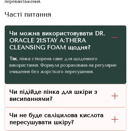
перевантаження.
Часті питання
Чи можна використовувати DR.
ORACLE 21:STAY A:THERA
CLEANSING FOAM щодня?
Так
, пінка створена саме для щоденного
використання. Формула розрахована на регулярне
очищення без жорсткого пересушення.
Чи підійде пінка для шкіри з
висипаннями?
Чи не буде саліцилова кислота
пересушувати шкіру?