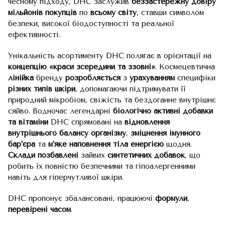
чесному підходу, DHC заслужив
беззастережну довіру
мільйонів покупців
по
всьому світу
, ставши символом
безпеки, високої біодоступності та реальної
ефективності.
Унікальність асортименту DHC полягає в орієнтації на
концепцію «краси зсередини та ззовні»
. Космецевтична
лінійка
бренду
розробляється
з
урахуванням
специфіки
різних типів шкіри
, допомагаючи підтримувати її
природний мікробіом, свіжість та бездоганне внутрішнє
сяйво. Водночас легендарні
біологічно активні добавки
та вітаміни
DHC спрямовані на
відновлення
внутрішнього балансу організму
,
зміцнення імунного
бар’єра
та
м’яке наповнення тіла енергією
щодня.
Склади позбавлені
зайвих
синтетичних добавок
, що
робить їх повністю безпечними та гіпоалергенними
навіть для гіперчутливої шкіри.
DHC пропонує збалансовані, працюючі
формули
,
перевірені часом
.